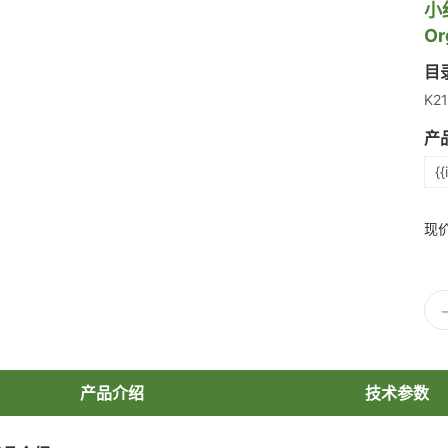
小细
Or
目
K21
产
{{
现
产品介绍
技术参数