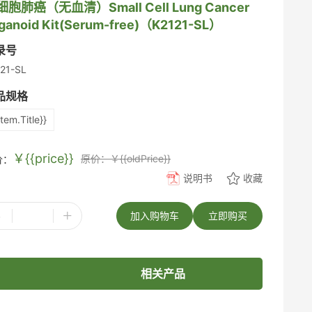
胞肺癌（无血清）Small Cell Lung Cancer
ganoid Kit(Serum-free)（K2121-SL）
录号
21-SL
品规格
item.Title}}
￥{{price}}
原价：￥{{oldPrice}}
价：
说明书
收藏
-
+
加入购物车
立即购买
相关产品