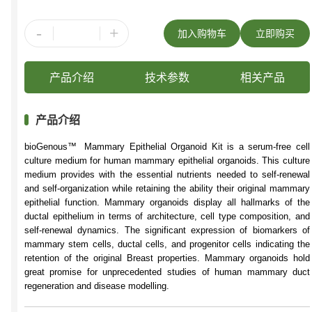
-
+
加入购物车
立即购买
产品介绍
技术参数
相关产品
产品介绍
bioGenous™
Mammary Epithelial Organoid Kit is a serum-free cell
culture medium for human mammary epithelial
organoids. This culture
medium provides with the essential nutrients needed to self-renewal
and self-organization while
retaining the ability their original mammary
epithelial function. Mammary organoids display all hallmarks of the
ductal
epithelium in terms of architecture, cell type composition, and
self-renewal dynamics. The significant expression of
biomarkers of
mammary stem cells, ductal cells, and progenitor cells indicating the
retention of the original Breast
properties. Mammary organoids hold
great promise for unprecedented studies of human mammary duct
regeneration
and disease modelling.