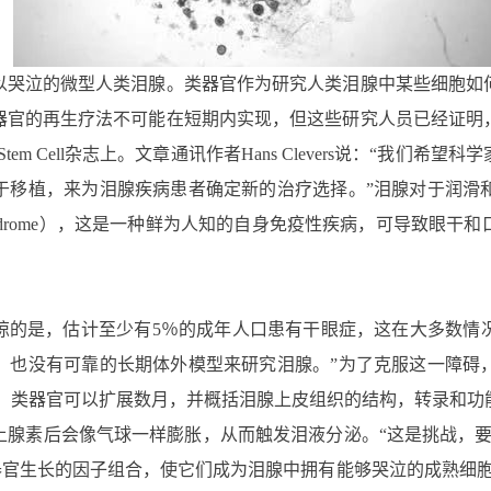
以哭泣的微型人类泪腺。类器官作为研究人类泪腺中某些细胞如
器官的再生疗法不可能在短期内实现，但这些研究人员已经证明
tem Cell杂志上。
文章通讯作者Hans Clevers说：“我们
于移植，来为泪腺疾病患者确定新的治疗选择。”
泪腺对于润滑
s syndrome），这是一种鲜为人知的自身免疫性疾病，可导致
我们感到震惊的是，估计至少有5％的成年人口患有干眼症，这在大多
，也没有可靠的长期体外模型来研究泪腺。”
为了克服这一障碍
官。类器官可以扩展数月，并概括泪腺上皮组织的结构，转录和功
上腺素后会像气球一样膨胀，从而触发泪液分泌。
“这是挑战，
我们必须修改类器官生长的因子组合，使它们成为泪腺中拥有能够哭泣的成熟细