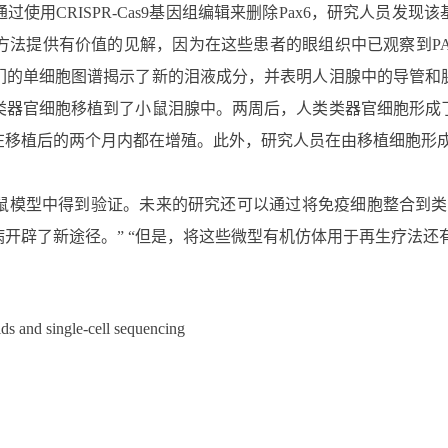
使用CRISPR-Cas9基因组编辑来删除Pax6，研究人员发
治疗方法提供有价值的见解，因为在这些患者的眼组织中已观察到P
们的单细胞图谱揭示了新的泪液成分，并表明人泪腺中的导管和
类器官细胞移植到了小鼠泪腺中。两周后，人类类器官细胞形成
在移植后的两个月内都在增殖。此外，研究人员在由移植细胞形
模型中得到验证。未来的研究还可以通过将免疫细胞整合到类器官中
开辟了新途径。” “但是，将这些微型有机仿体用于再生疗法还
ds and single-cell sequencing