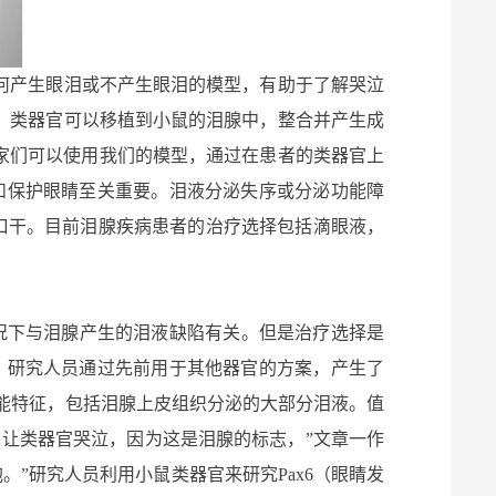
何产生眼泪或不产生眼泪的模型，有助于了解哭泣
，类器官可以移植到小鼠的泪腺中，整合并产生成
希望科学家们可以使用我们的模型，通过在患者的类器官上
和保护眼睛至关重要。泪液分泌失序或分泌功能障
眼干和口干。目前泪腺疾病患者的治疗选择包括滴眼液，
数情况下与泪腺产生的泪液缺陷有关。但是治疗选择是
，研究人员通过先前用于其他器官的方案，产生了
能特征，包括泪腺上皮组织分泌的大部分泪液。值
要让类器官哭泣，因为这是泪腺的标志，”文章一作
胞。”
研究人员利用小鼠类器官来研究Pax6（眼睛发