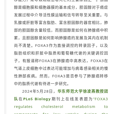
醇是细胞膜和细胞器膜的基本成分，胆固醇对于癌症
发展过程中介导活性膜运输和信号转导至关重要。与
乳腺或肝脏等富含脂肪、富含胆固醇的器官相比，肺
部的胆固醇含量较低，而胆固醇是如何在肺腺癌中积
累，且胆固醇是如何影响肺腺癌的发展及其内在机制
尚不清楚。FOXA3作为直接调控的转录因子，以及
脂肪组织和肝脏中脂质和葡萄糖代谢的关键调控因
子，有报道称FOXA3在肺腺癌中高表达，FOXA3在
气道上皮细胞中过表达可能增加与病毒感染相关的慢
性肺部疾病。然而，FOXA3是否参与了肺腺癌转移
中的脂质代谢有待进一步研究。
2024年5月28日，
华东师范大学徐凌燕教授团
队
在
PLoS Biology
期刊上在线发表题为
“
FOXA3
regulates cholesterol metabolism to