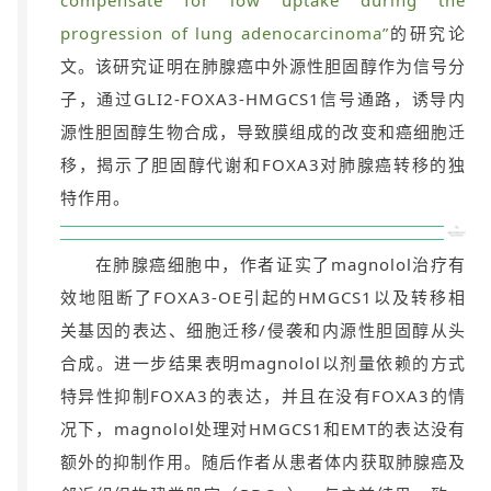
compensate for low uptake during the
progression of lung adenocarcinom
a
”
的研究论
文。该研究证明在肺腺癌中外源性胆固醇作为信号分
子，通过GLI2-FOXA3-HMGCS1信号通路，诱导内
源性胆固醇生物合成，导致膜组成的改变和癌细胞迁
移，揭示了胆固醇代谢和FOXA3对肺腺癌转移的独
特作用。
在肺腺癌细胞中，作者证实了magnolol治疗有
效地阻断了FOXA3-OE引起的HMGCS1以及转移相
关基因的表达、细胞迁移/侵袭和内源性胆固醇从头
合成。进一步结果表明magnolol以剂量依赖的方式
特异性抑制FOXA3的表达，并且在没有FOXA3的情
况下，magnolol处理对HMGCS1和EMT的表达没有
额外的抑制作用。随后作者从患者体内获取肺腺癌及