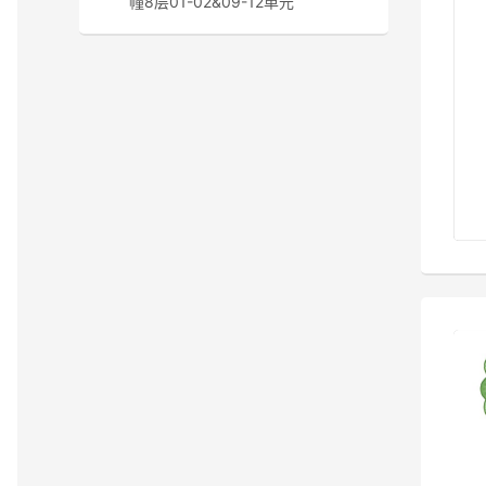
幢8层01-02&09-12单元