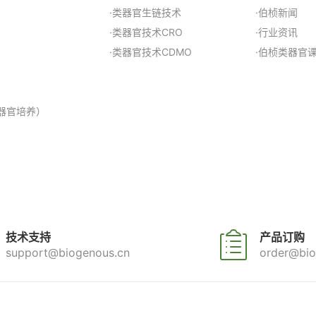
·类器官生链技术
·伯桢新闻
·类器官技术CRO
·行业资讯
·类器官技术CDMO
·伯桢类器官
器官培养）
技术支持
产品订购
support@biogenous.cn
order@bio