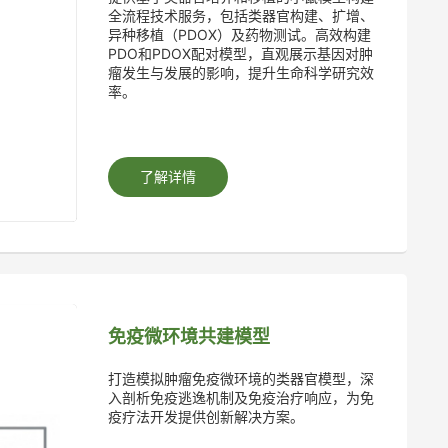
全流程技术服务，包括类器官构建、扩增、
异种移植（PDOX）及药物测试。高效构建
PDO和PDOX配对模型，直观展示基因对肿
瘤发生与发展的影响，提升生命科学研究效
率。
了解详情
免疫微环境共建模型
打造模拟肿瘤免疫微环境的类器官模型，深
入剖析免疫逃逸机制及免疫治疗响应，为免
疫疗法开发提供创新解决方案。