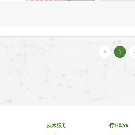
1
<
技术服务
行业动态