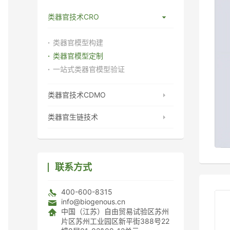
类器官技术CRO
类器官模型构建
类器官模型定制
一站式类器官模型验证
类器官技术CDMO
类器官生链技术
联系方式
400-600-8315
info@biogenous.cn
中国（江苏）自由贸易试验区苏州
片区苏州工业园区新平街388号22