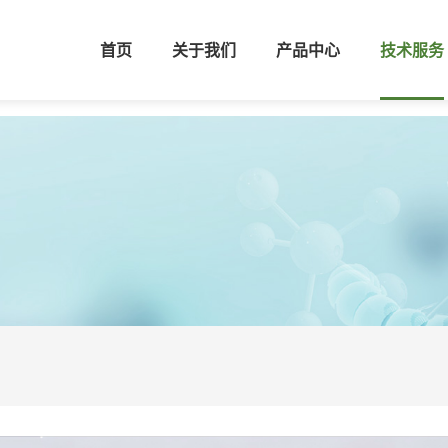
首页
关于我们
产品中心
技术服务