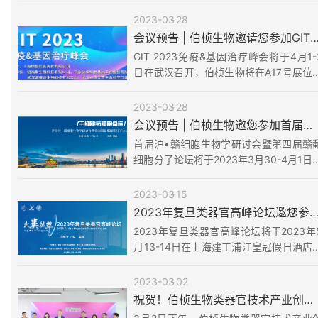
2023-03
28
会议预告 | 伯桢生物邀请您参加GIT 2023免疫
GIT 2023免疫&基因治疗峰会将于4月1-
日在武汉召开，伯桢生物将在A17号展位
展，欢迎各位专家学者莅临现场交流~
2023-03
28
会议预告 | 伯桢生物邀您参加首届沪•赣细胞生物学研讨会暨第四届赣鄱细胞分...
首届沪•赣细胞生物学研讨会暨第四届赣
细胞分子论坛将于2023年3月30-4月1日
江西南昌召开。伯桢生物作为本次大会的
助商，诚邀您共襄盛会！
2023-03
15
2023年复旦类器官高峰论坛邀您
2023年复旦类器官高峰论坛将于2023年
月13-14日在上海建工浦江皇冠假日酒店
开。
2023-03
02
祝贺！伯桢生物类器官技术产业创新中心揭牌仪式圆满落成