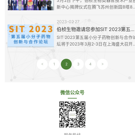
3月2日下午，伯桢生物类器官技术产业
新中心揭牌仪式在腾飞苏州创新园B塔8
会议室顺利举行。
2023-02
27
伯桢生物邀请您参加SIT 2023第五届小分子药物创新与合作论坛
SIT 2023第五届小分子药物创新与合作
坛将于2023年3月2-3日在上海盛大召开
本届论坛伯桢生物在B22设有展位，期待
会的各位专家、学者莅临，现场交流类器
在小分子创新药物领域的最新进展。
1
2
3
4
<
>
微信公众号
服务热线